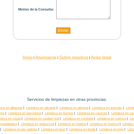
Motivo de la Consulta:
Inicio
Anunciarse
Sobre nosotros
Aviso legal
|
|
|
Servicios de limpiezas en otras provincias:
eza en albacete
|
Limpieza en alicante
|
Limpieza en almeria
|
Limpieza en asturias
|
Limpi
res
|
Limpieza en barcelona
|
Limpieza en burgos
|
Limpieza en caceres
|
Limpieza en ca
pieza en ceuta
|
Limpieza en ciudad-real
|
Limpieza en cordoba
|
Limpieza en cuenca
|
Li
 guadalajara
|
Limpieza en guipuzcua
|
Limpieza en huelva
|
Limpieza en huesca
|
Limpiez
|
Limpieza en las-palmas
|
Limpieza en leon
|
Limpieza en lerida
|
Limpieza en lugo
|
Limp