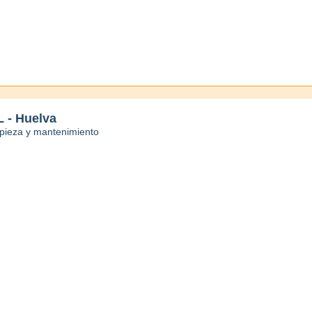
 - Huelva
impieza y mantenimiento