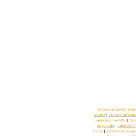
Limpieza en alava
|
Limpi
badajoz
|
Limpieza en balea
Limpieza en castellon
|
Lim
en granada
|
Limpieza en
coruna
|
Limpieza en la-rioja