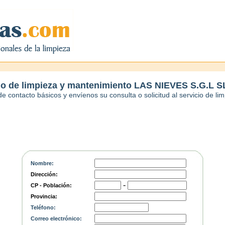
io de limpieza y mantenimiento LAS NIEVES S.G.L SL
de contacto básicos y envíenos su consulta o solicitud al servicio de l
Nombre:
Dirección:
-
CP - Población:
Provincia:
Teléfono:
Correo electrónico: