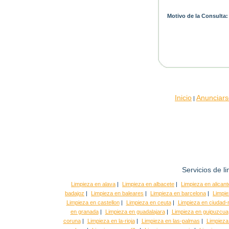
Motivo de la Consulta:
Inicio
Anunciars
|
Servicios de l
Limpieza en alava
|
Limpieza en albacete
|
Limpieza en alicant
badajoz
|
Limpieza en baleares
|
Limpieza en barcelona
|
Limpie
Limpieza en castellon
|
Limpieza en ceuta
|
Limpieza en ciudad-r
en granada
|
Limpieza en guadalajara
|
Limpieza en guipuzcua
coruna
|
Limpieza en la-rioja
|
Limpieza en las-palmas
|
Limpieza