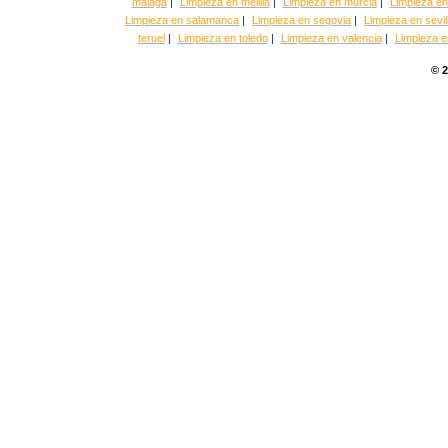
malaga
|
Limpieza en melilla
|
Limpieza en murcia
|
Limpieza en
Limpieza en salamanca
|
Limpieza en segovia
|
Limpieza en sevil
teruel
|
Limpieza en toledo
|
Limpieza en valencia
|
Limpieza en
© 