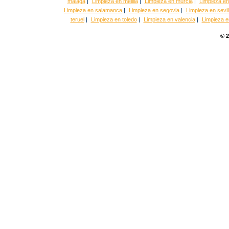
malaga
|
Limpieza en melilla
|
Limpieza en murcia
|
Limpieza en
Limpieza en salamanca
|
Limpieza en segovia
|
Limpieza en sevil
teruel
|
Limpieza en toledo
|
Limpieza en valencia
|
Limpieza en
© 