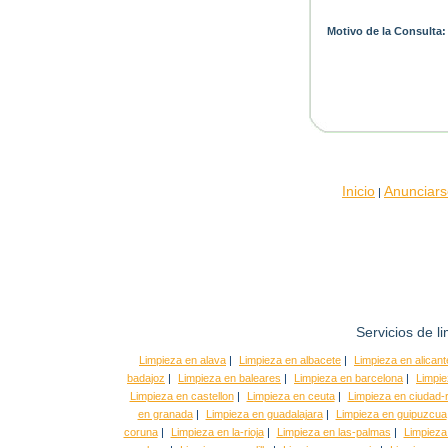
Motivo de la Consulta:
Inicio
Anunciars
|
Servicios de l
Limpieza en alava
|
Limpieza en albacete
|
Limpieza en alicant
badajoz
|
Limpieza en baleares
|
Limpieza en barcelona
|
Limpie
Limpieza en castellon
|
Limpieza en ceuta
|
Limpieza en ciudad-r
en granada
|
Limpieza en guadalajara
|
Limpieza en guipuzcua
coruna
|
Limpieza en la-rioja
|
Limpieza en las-palmas
|
Limpieza